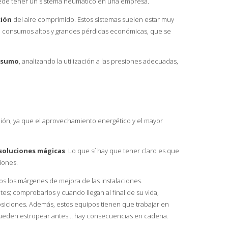
de tener un sistema neumático en una empresa.
ción
del aire comprimido. Estos sistemas suelen estar muy
n consumos altos y grandes pérdidas económicas, que se
nsumo
, analizando la utilización a las presiones adecuadas,
ión, ya que el aprovechamiento energético y el mayor
soluciones mágicas
. Lo que sí hay que tener claro es que
iones.
 los márgenes de mejora de las instalaciones.
es; comprobarlos y cuando llegan al final de su vida,
posiciones. Además, estos equipos tienen que trabajar en
 pueden estropear antes… hay consecuencias en cadena.