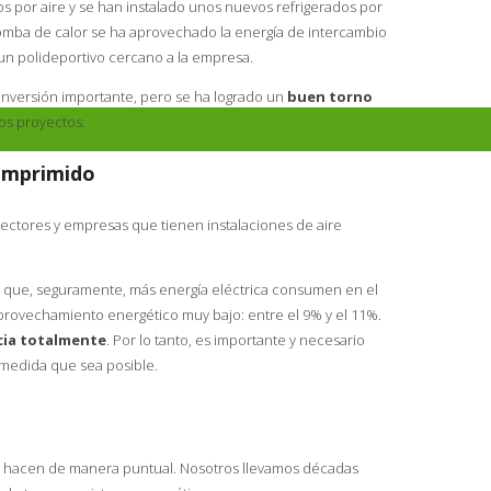
 por aire y se han instalado unos nuevos refrigerados por
omba de calor se ha aprovechado la energía de intercambio
 un polideportivo cercano a la empresa.
inversión importante, pero se ha logrado un
buen torno
tos proyectos.
comprimido
sectores y empresas que tienen instalaciones de aire
s que, seguramente, más energía eléctrica consumen en el
provechamiento energético muy bajo: entre el 9% y el 11%.
icia totalmente
. Por lo tanto, es importante y necesario
 medida que sea posible.
se hacen de manera puntual. Nosotros llevamos décadas