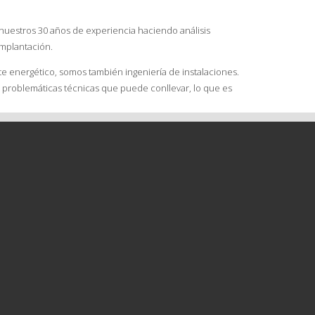
uestros 30 años de experiencia haciendo análisis
implantación.
 energético, somos también ingeniería de instalaciones.
 problemáticas técnicas que puede conllevar, lo que es