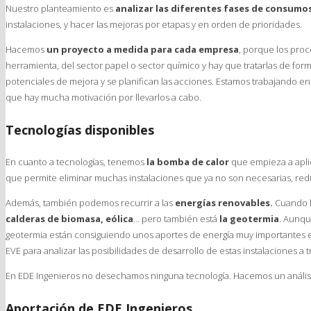
Nuestro planteamiento es
analizar las diferentes fases de consumo
instalaciones, y hacer las mejoras por etapas y en orden de prioridades.
Hacemos
un proyecto a medida para cada empresa
, porque los pro
herramienta, del sector papel o sector químico y hay que tratarlas de form
potenciales de mejora y se planifican las acciones. Estamos trabajando e
que hay mucha motivación por llevarlos a cabo.
Tecnologías disponibles
En cuanto a tecnologías, tenemos
la bomba de calor
que empieza a apli
que permite eliminar muchas instalaciones que ya no son necesarias, red
Además, también podemos recurrir a las
energías renovables.
Cuando 
calderas de biomasa, eólica
… pero también está
la geotermia
. Aunqu
geotermia están consiguiendo unos aportes de energía muy importantes 
EVE para analizar las posibilidades de desarrollo de estas instalaciones a t
En EDE Ingenieros no desechamos ninguna tecnología. Hacemos un análisis 
Aportación de EDE Ingenieros