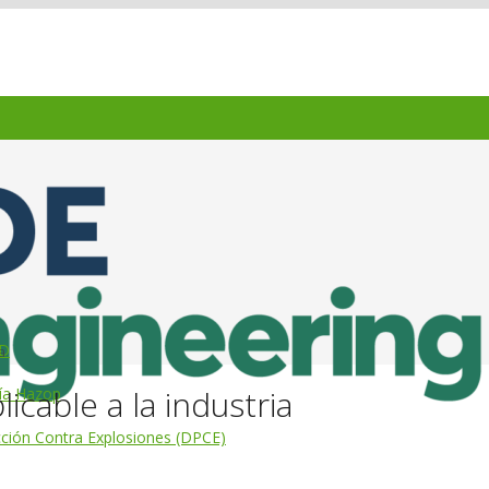
3D
a
icable a la industria
gía Hazop
ción Contra Explosiones (DPCE)