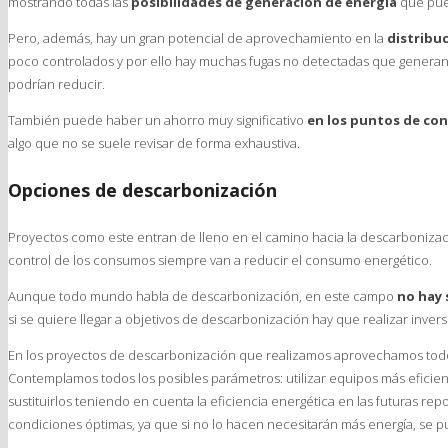
mostrando todas las
posibilidades de generación de energía
que pue
Pero, además, hay un gran potencial de aprovechamiento en la
distribu
poco controlados y por ello hay muchas fugas no detectadas que genera
podrían reducir.
También puede haber un ahorro muy significativo
en los puntos de co
algo que no se suele revisar de forma exhaustiva.
Opciones de descarbonización
Proyectos como este entran de lleno en el camino hacia la descarbonizac
control de los consumos siempre van a reducir el consumo energético.
Aunque todo mundo habla de descarbonización, en este campo
no hay 
si se quiere llegar a objetivos de descarbonización hay que realizar invers
En los proyectos de descarbonización que realizamos aprovechamos todos
Contemplamos todos los posibles parámetros: utilizar equipos más eficient
sustituirlos teniendo en cuenta la eficiencia energética en las futuras re
condiciones óptimas, ya que si no lo hacen necesitarán más energía, se