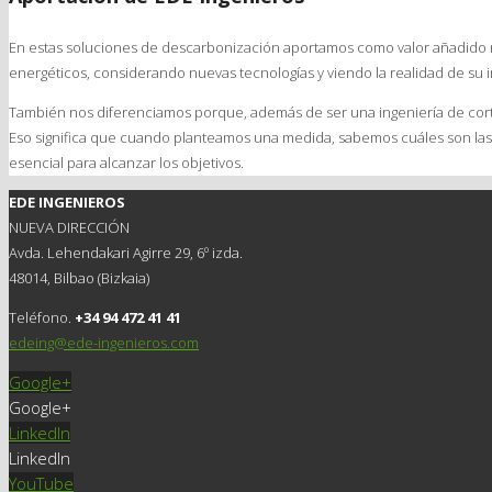
En estas soluciones de descarbonización aportamos como valor añadido n
energéticos, considerando nuevas tecnologías y viendo la realidad de su 
También nos diferenciamos porque, además de ser una ingeniería de corte
Eso significa que cuando planteamos una medida, sabemos cuáles son las
esencial para alcanzar los objetivos.
EDE INGENIEROS
NUEVA DIRECCIÓN
Avda. Lehendakari Agirre 29, 6º izda.
48014, Bilbao (Bizkaia)
Teléfono.
+34 94 472 41 41
edeing@ede-ingenieros.com
Google+
Google+
LinkedIn
LinkedIn
YouTube