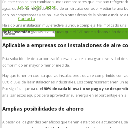
En este caso se han cambiado unos compresores que estaban refrigerados
Grupo Global Factor
agua, que se ha integrado dentro de un circuito cerrado. Mediante una b
con los compresores y se ha llevado a otras áreas de la planta e incluso a
Contacto
Ha sido una instalación muy efectiva, aunque compleja. Ha implicado una 
de la inversión
gracias a las ayudas que el EVE pone a disposición de es
Aplicable a empresas con instalaciones de aire 
Esta solución de descarbonización es aplicable a una gran diversidad de 
comprimido en mayor o menor medida.
Hay que tener en cuenta que las instalaciones de aire comprimido son la
80% o 85% de las instalaciones industriales. Los compresores tienen un a
Eso significa que
casi el 90% de cada kilovatio se paga y se desperd
analizar estos equipos para aprovechar su energía en el porcentaje en la
Amplias posibilidades de ahorro
A pesar de los grandes beneficios que tienen este tipo de actuaciones, 